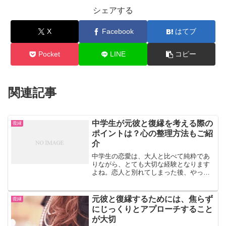
シェアする
X
Facebook
はてブ
Pocket
LINE
コピー
関連記事
中学生が元彼と復縁を考える際の
復縁
ポイントは？心の整理方法もご紹
介
中学生の恋愛は、大人と比べて純粋であ
りながら、とても大切な経験となります
よね。恋人と別れてしまった後、やっぱ
り彼ともう一度やり直したいと感じるこ
ともあるでしょう。この記事では、中学
生の皆さんが元彼と復縁を考えるときに
元彼と復縁するためには、焦らず
復縁
知っておくべきポイントや...
にじっくりとアプローチすること
が大切