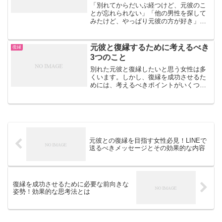
「別れてからだいぶ経つけど、元彼のこ
とが忘れられない」「他の男性を探して
みたけど、やっぱり元彼の方が好き」
「元彼とのLINEや、思い出させるものを
見ると涙が出る」「SNSをチェックする
と、私がいない元彼の幸せそうな姿を見
元彼と復縁するために考えるべき
復縁
てショックを受ける」...
3つのこと
別れた元彼と復縁したいと思う女性は多
くいます。しかし、復縁を成功させるた
めには、考えるべきポイントがいくつか
あります。本記事では、元彼と復縁する
ために考えるべき3つのことについて解説
します。別れた原因を正確に理解するこ
と別れた原因を正確に理...
元彼との復縁を目指す女性必見！LINEで
送るべきメッセージとその効果的な内容
復縁を成功させるために必要な前向きな
姿勢！効果的な思考法とは