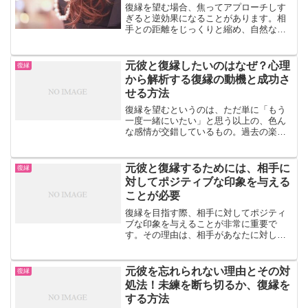
復縁を望む場合、焦ってアプローチしす
ぎると逆効果になることがあります。相
手との距離をじっくりと縮め、自然な形
で復縁を目指すことが大切です。この記
事では、元彼と復縁するために焦らずに
じっくりとアプローチする方法について
元彼と復縁したいのはなぜ？心理
復縁
解説していきます。【1....
から解析する復縁の動機と成功さ
せる方法
復縁を望むというのは、ただ単に「もう
一度一緒にいたい」と思う以上の、色ん
な感情が交錯しているもの。過去の楽し
かった思い出、一緒に乗り越えてきた困
難、そして何より、別れた後に感じる寂
しさや失ったものへの未練。これらが複
元彼と復縁するためには、相手に
復縁
雑に絡み合って、「もう一...
対してポジティブな印象を与える
ことが必要
復縁を目指す際、相手に対してポジティ
ブな印象を与えることが非常に重要で
す。その理由は、相手があなたに対して
好意的な気持ちを持つことで、復縁に向
けてのアプローチがスムーズに進むから
です。この記事では、元彼と復縁するた
元彼を忘れられない理由とその対
復縁
めに相手に対してポジティブ...
処法！未練を断ち切るか、復縁を
する方法