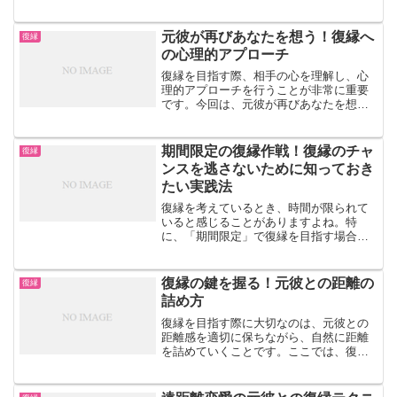
です。相手の価値観を尊重し、理解し合
うことで、お互いが成長し、再び愛し合
える関係を築くことができます。本記事
元彼が再びあなたを想う！復縁へ
復縁
では、元彼と復縁するため...
の心理的アプローチ
復縁を目指す際、相手の心を理解し、心
理的アプローチを行うことが非常に重要
です。今回は、元彼が再びあなたを想う
ための心理的アプローチについて詳しく
解説していきます。まずは自分自身を磨
く元彼が再びあなたを想うためには、ま
期間限定の復縁作戦！復縁のチャ
復縁
ず自分自身を磨くことが大...
ンスを逃さないために知っておき
たい実践法
復縁を考えているとき、時間が限られて
いると感じることがありますよね。特
に、「期間限定」で復縁を目指す場合、
その限られた時間内でどのように行動す
れば良いのか、迷ってしまうこともある
でしょう。この記事では、復縁を考える
復縁の鍵を握る！元彼との距離の
復縁
女性が期間限定の中でどうや...
詰め方
復縁を目指す際に大切なのは、元彼との
距離感を適切に保ちながら、自然に距離
を詰めていくことです。ここでは、復縁
を成功させるために、元彼との距離の詰
め方について解説します。距離を詰める
前の準備自分磨きを怠らない復縁を目指