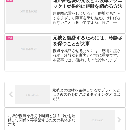
遠距離恋愛の元彼との復縁テクニ
復縁
す前に、まずは自分自身を...
ック！効果的に距離を縮める方法
遠距離恋愛をしていると、距離がもたら
すさまざまな障害を乗り越えなければな
らないことも多いですよね。特に、一度
別れてしまった場合、再び彼との関係を
築き直すことは難しいかもしれません。
しかし、距離を理由に諦めてしまうのは
元彼と復縁するためには、冷静さ
復縁
まだ早いかもしれません。...
を保つことが大事
復縁を成功させるためには、感情に流さ
れず、冷静な判断力が非常に重要です。
本記事では、復縁に向けた冷静なアプロ
ーチと、その効果について考えていきま
しょう。■ 冷静さを保つことの重要性復
縁を望む場合、感情に流されてしまう
と、余計なトラブルを引き...
元彼との復縁を後押しするサプライズと
は？彼の心を揺さぶるタイミングと演出
方法
元彼が復縁を考える瞬間とは？男心を理
解して関係を再構築するための具体的な
方法