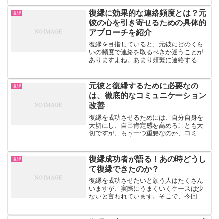
しているものだと言われています。出会
いがないと思い悩んでいる方...
復縁に効果的な連絡頻度とは？元
復縁
彼の心を引き寄せるための具体的
アプローチを紹介
復縁を目指していると、元彼にどのくら
いの頻度で連絡を取るべきか迷うことが
ありますよね。あまり頻繁に連絡すると
彼に負担をかけるかもしれないし、逆に
連絡が少なすぎると冷たい印象を与えて
しまうかもしれません。この記事では、
元彼と復縁するために必要なの
復縁
元彼との復縁を目指す際に...
は、徹底的なコミュニケーション
改善
復縁を成功させるためには、自分自身を
大切にし、自己肯定感を高めることも大
切ですが、もう一つ重要なのが、コミュ
ニケーションの改善です。それでは、コ
ミュニケーション改善の方法やその効果
について見ていきましょう。■ なぜコミ
復縁成功者が語る！あの時どうし
復縁
ュニケーション改善が必...
て復縁できたのか？
復縁を成功させたいと願う人はたくさん
いますが、実際にうまくいくケースは少
ないと言われています。そこで、今回は
復縁成功者が語る復縁成功の秘訣につい
てご紹介しましょう。彼女らの経験を参