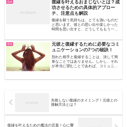
考にして、あなたも復縁に向けて前進し
復縁を叶えるおまじないとは？成
復縁
ませんか？1. 自分自身...
功させるための具体的アプロー
チ、注意点も解説
復縁を願う気持ちは、とても強いものだ
と思います。彼との思い出や楽しかった
時間を思い出すと、どうしてももう一度
やり直したいと思うことがあるでしょ
う。そんなときに、心の支えとして「お
まじない」を試してみたいと考える女性
元彼と復縁するために必要なコミ
復縁
も少なくありません。おまじ...
ュニケーションの7つの秘訣！
別れた相手と復縁することは、決して簡
単なことではありません。しかし、それ
が本当に望むことであれば、コミュニケ
ーションをしっかりと取ることが不可欠
です。ここでは、元彼と復縁するために
必要なコミュニケーションの秘訣につい
て解説します。相手の気持...
失敗しない復縁のタイミング！元彼との
接触方法とは？
復縁を叶えるための魔法の言葉！心に響