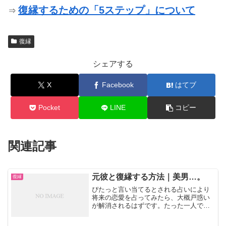
復縁するための「5ステップ」について
⇒
復縁
シェアする
X
Facebook
はてブ
Pocket
LINE
コピー
関連記事
元彼と復縁する方法｜美男…。
復縁
ぴたっと言い当てるとされる占いにより
将来の恋愛を占ってみたら、大概戸惑い
が解消されるはずです。たった一人で悩
みを溜め込むよりも相談してみましょ
う。出会いは考えもしないところに存在