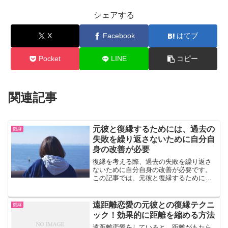
シェアする
X
Facebook
はてブ
Pocket
LINE
コピー
関連記事
元彼と復縁するためには、過去の
復縁
失敗を繰り返さないために自分自
身の改善が必要
復縁を考える際、過去の失敗を繰り返さ
ないために自分自身の改善が必要です。
この記事では、元彼と復縁するために、
どのような点を改善すべきかについて解
説します。【自分自身を客観的に見つめ
る】まずはじめに、自分自身を客観的に
遠距離恋愛の元彼との復縁テクニ
復縁
見つめ直すことが大切です...
ック！効果的に距離を縮める方法
遠距離恋愛をしていると、距離がもたら