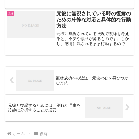
荒れた別れ方をした場合とでは、復縁に
向けてのアプローチも大きく異なるでし
ょう。この点を踏まえ、今回は別れ方が
元彼に無視されている時の復縁の
復縁
どのようにして復縁の道を...
ための冷静な対応と具体的な行動
方法
元彼に無視されている状況で復縁を考え
ると、不安や焦りが募るものです。しか
し、感情に流されるまま行動するのでは
なく、冷静に対応することが求められま
す。無視されている理由を理解し、適切
なアプローチを考えることで、復縁への
道が開ける可能性もありま...
復縁成功への近道！元彼の心を再びつか
む方法
元彼と復縁するためには、別れた理由を
冷静に分析することが必要
ホーム
復縁