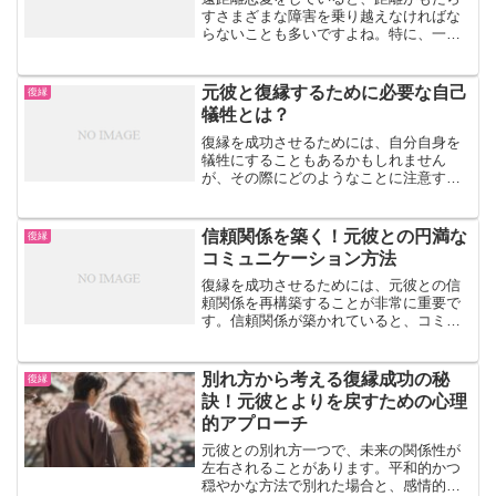
すさまざまな障害を乗り越えなければな
らないことも多いですよね。特に、一度
別れてしまった場合、再び彼との関係を
築き直すことは難しいかもしれません。
しかし、距離を理由に諦めてしまうのは
元彼と復縁するために必要な自己
復縁
まだ早いかもしれません。...
犠牲とは？
復縁を成功させるためには、自分自身を
犠牲にすることもあるかもしれません
が、その際にどのようなことに注意すべ
きか、自己犠牲の意義や限界について考
察していきましょう。自己犠牲とは？復
縁を目指す際に、自分の気持ちや価値観
信頼関係を築く！元彼との円満な
復縁
を抑えたり、自分の生活や時...
コミュニケーション方法
復縁を成功させるためには、元彼との信
頼関係を再構築することが非常に重要で
す。信頼関係が築かれていると、コミュ
ニケーションが円滑に行われるだけでな
く、お互いの気持ちを理解しやすくなり
ます。今回は、元彼との信頼関係を築く
別れ方から考える復縁成功の秘
復縁
ための円満なコミュニケー...
訣！元彼とよりを戻すための心理
的アプローチ
元彼との別れ方一つで、未来の関係性が
左右されることがあります。平和的かつ
穏やかな方法で別れた場合と、感情的に