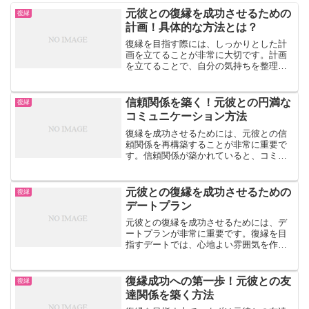
元彼との復縁を成功させるための
復縁
計画！具体的な方法とは？
復縁を目指す際には、しっかりとした計
画を立てることが非常に大切です。計画
を立てることで、自分の気持ちを整理
し、無理なく自然に復縁を進めることが
できます。なぜ計画が必要なのか計画を
立てることの重要性について説明しま
信頼関係を築く！元彼との円満な
復縁
す。復縁には計画が不可欠です...
コミュニケーション方法
復縁を成功させるためには、元彼との信
頼関係を再構築することが非常に重要で
す。信頼関係が築かれていると、コミュ
ニケーションが円滑に行われるだけでな
く、お互いの気持ちを理解しやすくなり
ます。今回は、元彼との信頼関係を築く
元彼との復縁を成功させるための
復縁
ための円満なコミュニケー...
デートプラン
元彼との復縁を成功させるためには、デ
ートプランが非常に重要です。復縁を目
指すデートでは、心地よい雰囲気を作り
出し、相手に良い印象を与えることが大
切です。本記事では、元彼との復縁を成
功させるためのデートプランについてご
復縁成功への第一歩！元彼との友
復縁
紹介します。【デートプラ...
達関係を築く方法