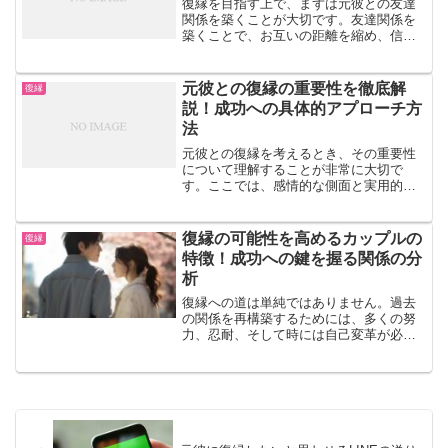
復縁を目指す上で、まずは元彼との友達
関係を築くことが大切です。友達関係を
築くことで、お互いの距離を縮め、信頼
関係を再構築することができます。ま
た、友達としての関係を築くことで、恋
人としての関係が終わった後も、お互い
元彼との復縁の重要性を徹底解
復縁
を大切に思い合うことができ...
説！成功への具体的アプローチ方
法
元彼との復縁を考えるとき、その重要性
について理解することが非常に大切で
す。ここでは、感情的な側面と実用的な
側面の両面から、元彼との復縁の重要性
を詳しく説明します！元彼との復縁の重
要性とは感情的な側面愛情の再確認別れ
復縁の可能性を高めるカップルの
復縁
た後でも、元彼に対する愛情...
特徴！成功への鍵を握る関係の分
析
復縁への道は単純ではありません。過去
の関係を再構築するためには、多くの努
力、忍耐、そして時には自己変革が必要
です。この記事では、復縁の可能性が高
いカップルの特徴を探り、成功への道筋
を提案します。復縁が可能なカップルに
は、特定の共通点が見られ...