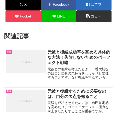
X
Facebook
はてブ
Pocket
LINE
コピー
関連記事
元彼と復縁成功率を高める具体的
復縁
な方法！失敗しないためのパーフ
ェクト戦略
元彼との復縁を考えたとき、一番大切な
のは自分自身の気持ちをしっかりと整理
することです。なぜ復縁を望んでいるの
か、その理由を自分なりに納得できる形
で明確にしておくことが大事ですね。復
縁を望む理由が、「寂しいから」という
元彼と復縁するために必要なの
復縁
感情的なものではなく、「...
は、自分の欠点を知ること
復縁を成功させるためには、自己肯定感
を高めたり、コミュニケーション能力を
向上させたりすることが重要ですが、自
分の欠点を知り、それを改善することも