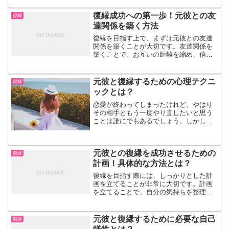
大変重要です。では、どのように自分の
欠点を知り、改善していけばよいのでし
復縁成功への第一歩！元彼との友
復縁
ょうか。その方法を詳しく...
達関係を築く方法
復縁を目指す上で、まずは元彼との友達
関係を築くことが大切です。友達関係を
築くことで、お互いの距離を縮め、信頼
関係を再構築することができます。ま
た、友達としての関係を築くことで、恋
人としての関係が終わった後も、お互い
元彼と復縁するための心理テクニ
復縁
を大切に思い合うことができ...
ックとは？
恋愛が終わってしまったけれど、やはり
その相手ともう一度やり直したいと思う
ことは誰にでもあるでしょう。しかし、
復縁は簡単なことではありません。復縁
を成功させるためには、相手の気持ちを
理解するだけでなく、効果的な心理テク
元彼との復縁を成功させるための
ニックも活用することが大...
復縁
計画！具体的な方法とは？
復縁を目指す際には、しっかりとした計
画を立てることが非常に大切です。計画
を立てることで、自分の気持ちを整理
し、無理なく自然に復縁を進めることが
できます。なぜ計画が必要なのか計画を
立てることの重要性について説明しま
元彼と復縁するために必要な自己
復縁
す。復縁には計画が不可欠です...