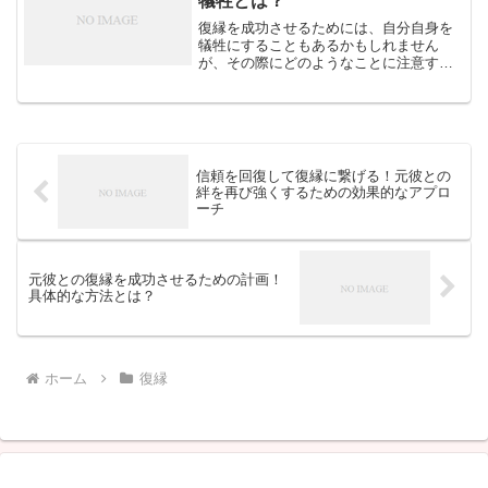
犠牲とは？
復縁を成功させるためには、自分自身を
犠牲にすることもあるかもしれません
が、その際にどのようなことに注意すべ
きか、自己犠牲の意義や限界について考
察していきましょう。自己犠牲とは？復
縁を目指す際に、自分の気持ちや価値観
を抑えたり、自分の生活や時...
信頼を回復して復縁に繋げる！元彼との
絆を再び強くするための効果的なアプロ
ーチ
元彼との復縁を成功させるための計画！
具体的な方法とは？
ホーム
復縁