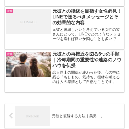
めには、自分自身の心と向き合い、ポジ
ティブな姿勢を持つことが重要です。こ
のような姿勢が、復縁への道を明るく照
元彼との復縁を目指す女性必見！
復縁
らしてくれるかもしれませ...
LINEで送るべきメッセージとそ
の効果的な内容
元彼と復縁したいと考えている女性の皆
さんにとって、LINEでどのようなメッセ
ージを送れば良いか悩むことも多いでし
ょう。適切な内容で送ることができれ
ば、彼の心を再び引きつけるきっかけに
なるかもしれません。しかし、どのよう
元彼との再接近を図る6つの手順
復縁
にアプローチすれば良い...
｜冷却期間の重要性や連絡のノウ
ハウを伝授
恋人同士の関係が終わった後、心の中に
残る「もしもの」気持ち。復縁を考える
のは人の感情として自然なことです。し
かし、復縁は簡単なものではありませ
ん。それでは、元彼との再接近をスムー
ズに進めるための6つの手順を見ていきま
しょう。元彼と再接近する...
元彼と復縁する方法｜美男…。