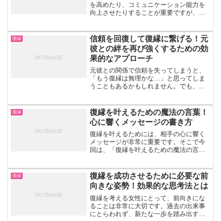
を高めたり、コミュニケーション能力を
向上させたりすることが重要ですが、自
分の欠点を知り、それを改善することも
大変重要です。では、どのように自分の
欠点を知り、改善していけばよいのでし
信頼を回復して復縁に繋げる！元
復縁
ょうか。その方法を詳しく...
彼との絆を再び強くするための効
果的なアプローチ
元彼との関係で信頼を失ってしまうと、
「もう復縁は無理かな…」と思ってしま
うこともあるかもしれません。でも、信
頼を回復することができれば、再び彼と
の関係を築き直すことは可能です。この
記事では、信頼を取り戻し、復縁に繋げ
復縁を叶えるための魔法の言葉！
復縁
るための具体的な方法や心...
心に響くメッセージの書き方
復縁を叶えるためには、相手の心に響く
メッセージが非常に重要です。そこで今
回は、「復縁を叶えるための魔法の言
葉！心に響くメッセージの書き方」につ
いてご紹介します。この記事を参考に、
相手の心に届く素晴らしいメッセージを
復縁を成功させるために必要な前
復縁
書いて、復縁への一歩を踏み...
向きな姿勢！効果的な思考法とは
復縁を考える女性にとって、前向きにな
ることは非常に大切です。過去の出来事
にとらわれず、新たな一歩を踏み出すた